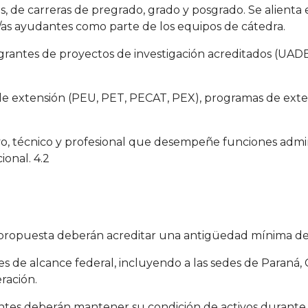
nos, de carreras de pregrado, grado y posgrado. Se alienta
s/as ayudantes como parte de los equipos de cátedra.
tegrantes de proyectos de investigación acreditados (UA
de extensión (PEU, PET, PECAT, PEX), programas de exten
ivo, técnico y profesional que desempeñe funciones admini
ional. 4.2
a propuesta deberán acreditar una antigüedad mínima de d
 es de alcance federal, incluyendo a las sedes de Paraná
ración.
lantes deberán mantener su condición de activos durante