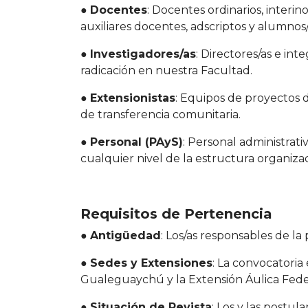
●
Docentes
: Docentes ordinarios, interi
auxiliares docentes, adscriptos y alumno
●
Investigadores/as
: Directores/as e in
radicación en nuestra Facultad.
●
Extensionistas
: Equipos de proyectos 
de transferencia comunitaria.
●
Personal (PAyS)
: Personal administrat
cualquier nivel de la estructura organizac
Requisitos de Pertenencia
●
Antigüedad
: Los/as responsables de l
●
Sedes y Extensiones
: La convocatoria
Gualeguaychú y la Extensión Áulica Fede
●
Situación de Revista
: Los y las postu