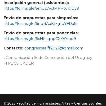
Inscripción general (asistentes):
https://forms.gle/emUpA4JMPPoJk1Dy9
Envío de propuestas para simposios:
https://forms.gle/6nuBAoKrxg1uY9Da8
Envío de propuestas para ponencias:
https://forms.gle/6xHFcqnpCXYA7iud9
Contacto:
congresoaalff2026@gmail.com
:: Comunicación Sede Concepción del Uruguay
FHAyCS UADER
© 2026 Facultad de Humanidades, Artes y Ciencias Sociales