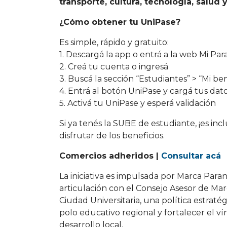
transporte, cultura, tecnología, salud 
¿Cómo obtener tu UniPase?
Es simple, rápido y gratuito:
1. Descargá la app o entrá a la web Mi Par
2. Creá tu cuenta o ingresá
3. Buscá la sección “Estudiantes” > “Mi ben
4. Entrá al botón UniPase y cargá tus da
5. Activá tu UniPase y esperá validación
Si ya tenés la SUBE de estudiante, ¡es inc
disfrutar de los beneficios.
Comercios adheridos |
Consultar acá
La iniciativa es impulsada por Marca Paran
articulación con el Consejo Asesor de Ma
Ciudad Universitaria, una política estrat
polo educativo regional y fortalecer el ví
desarrollo local.