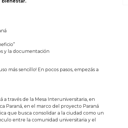
y bienestar.
aná
eficio”
tos y la documentación
luso más sencillo! En pocos pasos, empezás a
á a través de la Mesa Interuniversitaria, en
rca Paraná, en el marco del proyecto Paraná
égica que busca consolidar a la ciudad como un
nculo entre la comunidad universitaria y el