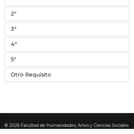
2º
3º
4º
5º
Otro Requisito
© 2026 Facultad de Humanidades, Artes y Ciencias Sociales
- UADER