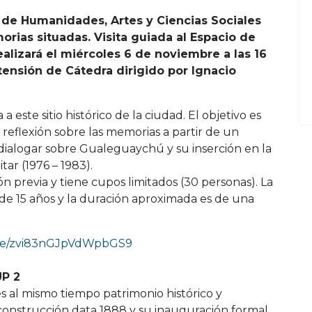
de Humanidades, Artes y Ciencias Sociales
orias situadas. Visita guiada al Espacio de
alizará el miércoles 6 de noviembre a las 16
tensión de Cátedra dirigido por Ignacio
a este sitio histórico de la ciudad. El objetivo es
 reflexión sobre las memorias a partir de un
dialogar sobre Gualeguaychú y su inserción en la
tar (1976 – 1983).
ión previa y tiene cupos limitados (30 personas). La
 de 15 años y la duración aproximada es de una
.gle/zvi83nGJpVdWpbGS9
UP 2
 al mismo tiempo patrimonio histórico y
 construcción data 1888 y su inauguración formal