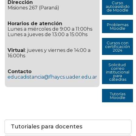
Dirección
Curso
autoasistido
Misiones 267 (Paraná)
de Moodle
Horarios de atención
Problemas
Moodle
Lunes a miércoles de 9:00 a 11:00hs
Lunes a jueves de 13:00 a 15:00hs
Cursos con
certificación
Virtual
: jueves y viernes de 14:00 a
2024
16:00hs
Solicitud
correo
Contacto
institucional
para
educadistancia@fhaycs.uader.edu.ar
cátedras
Tutorías
Moodle
Tutoriales para docentes